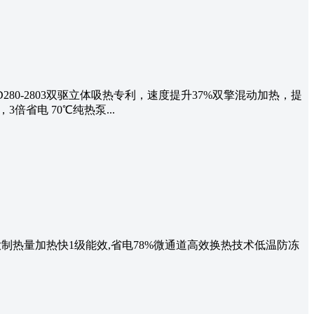
PD280-2803双驱立体吸热专利，速度提升37%双擎混动加热，提
倍省电 70℃纯热泵...
0W大制热量加热快1级能效,省电78%微通道高效换热技术低温防冻