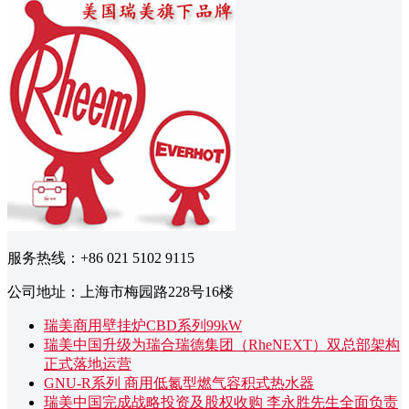
服务热线：+86 021 5102 9115
公司地址：上海市梅园路228号16楼
瑞美商用壁挂炉CBD系列99kW
瑞美中国升级为瑞合瑞德集团（RheNEXT）双总部架构
正式落地运营
GNU-R系列 商用低氮型燃气容积式热水器
瑞美中国完成战略投资及股权收购 李永胜先生全面负责