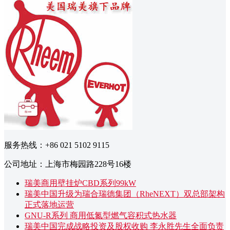
服务热线：+86 021 5102 9115
公司地址：上海市梅园路228号16楼
瑞美商用壁挂炉CBD系列99kW
瑞美中国升级为瑞合瑞德集团（RheNEXT）双总部架构
正式落地运营
GNU-R系列 商用低氮型燃气容积式热水器
瑞美中国完成战略投资及股权收购 李永胜先生全面负责