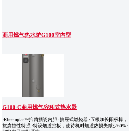
商用燃气热水炉G100室内型
...
G100-C商用燃气容积式热水器
·Rheemglas™抑菌搪瓷内胆 ·抽屉式燃烧器 ·五根加长阳极棒，
抗腐蚀性特强 ·特设烟道挡板，使待机时烟道热损失减少60% ·